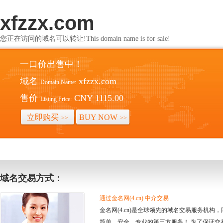
xfzzx.com
您正在访问的域名可以转让!This domain name is for sale!
一口价出售中！
域名
xfzzx.com
Domain Name:
售价
CNY 1115.00
Listing Price:
立即购买
BUY NOW
>>
>>
域名交易方式：
通过金名网(4.cn) 中介交易
金名网(4.cn)是全球领先的域名交易服务机
简单、安全、专业的第三方服务！ 为了保证交