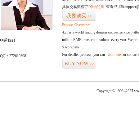
具体交易流程可
“点击这里”
查看或咨询support@
我要购买
>>
Process Overview:
4.cn is a world leading domain escrow service plat
million RMB transaction volume every year. We promi
联系我们
5 workdays.
For detailed process, you can
“visit here”
or contact
QQ：2726103981
BUY NOW
>>
Copyright © 1998 -2025 ww